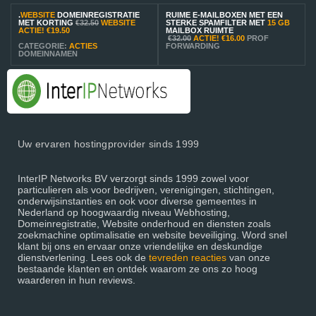
.
WEBSITE
DOMEINREGISTRATIE
RUIME E-MAILBOXEN MET EEN
MET KORTING
€32.50
WEBSITE
STERKE SPAMFILTER MET
15 GB
ACTIE!
€19.50
MAILBOX RUIMTE
€32.00
ACTIE!
€16.00
PROF
CATEGORIE:
ACTIES
FORWARDING
DOMEINNAMEN
Uw ervaren hostingprovider sinds 1999
InterIP Networks BV verzorgt sinds 1999 zowel voor
particulieren als voor bedrijven, verenigingen, stichtingen,
onderwijsinstanties en ook voor diverse gemeentes in
Nederland op hoogwaardig niveau Webhosting,
Domeinregistratie, Website onderhoud en diensten zoals
zoekmachine optimalisatie en website beveiliging. Word snel
klant bij ons en ervaar onze vriendelijke en deskundige
dienstverlening. Lees ook de
tevreden reacties
van onze
bestaande klanten en ontdek waarom ze ons zo hoog
waarderen in hun reviews.